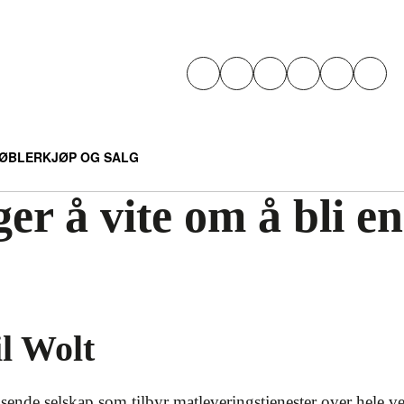
ØBLER
KJØP OG SALG
ger å vite om å bli e
il Wolt
sende selskap som tilbyr matleveringstjenester over hele v