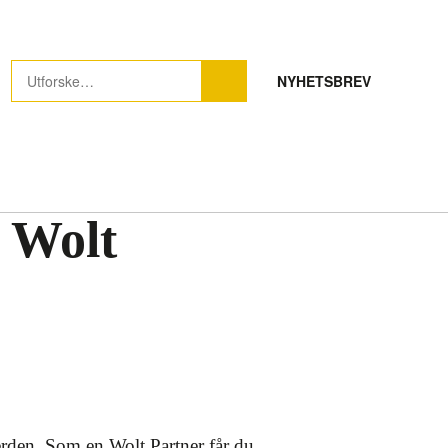
NYHETSBREV
n Wolt
erden. Som en Wolt Partner får du