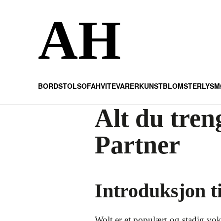
AH
BORD
STOL
SOFA
HVITEVARER
KUNST
BLOMSTER
LYS
M
Alt du tren
Partner
Introduksjon t
Wolt er et populært og stadig vok