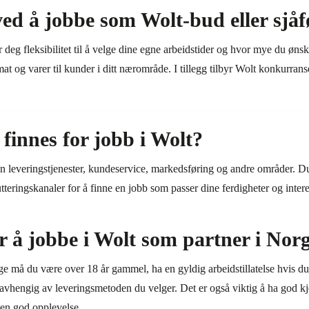
ved å jobbe som Wolt-bud eller sjåf
 deg fleksibilitet til å velge dine egne arbeidstider og hvor mye du øns
t og varer til kunder i ditt nærområde. I tillegg tilbyr Wolt konkurranse
finnes for jobb i Wolt?
en leveringstjenester, kundeservice, markedsføring og andre områder. Du
tteringskanaler for å finne en jobb som passer dine ferdigheter og intere
r å jobbe i Wolt som partner i Nor
ge må du være over 18 år gammel, ha en gyldig arbeidstillatelse hvis du 
bil avhengig av leveringsmetoden du velger. Det er også viktig å ha god k
 en god opplevelse.