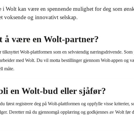
be i Wolt kan være en spennende mulighet for deg som ønske
et voksende og innovativt selskap.
t å være en Wolt-partner?
r tilknyttet Wolt-plattformen som en selvstendig næringsdrivende. Som p
arbeider med Wolt. Du vil motta bestillinger gjennom Wolt-appen og vær
ll måte.
li en Wolt-bud eller sjåfør?
du først registrere deg på Wolt-plattformen og oppfylle visse kriterier, s
ger. Deretter må du gjennomgå opplæring og godkjennes av Wolt før du