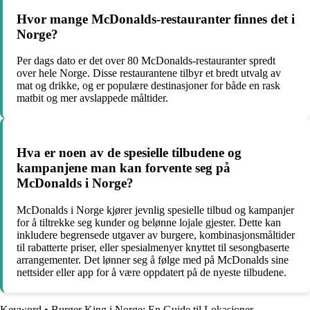
Hvor mange McDonalds-restauranter finnes det i
Norge?
Per dags dato er det over 80 McDonalds-restauranter spredt
over hele Norge. Disse restaurantene tilbyr et bredt utvalg av
mat og drikke, og er populære destinasjoner for både en rask
matbit og mer avslappede måltider.
Hva er noen av de spesielle tilbudene og
kampanjene man kan forvente seg på
McDonalds i Norge?
McDonalds i Norge kjører jevnlig spesielle tilbud og kampanjer
for å tiltrekke seg kunder og belønne lojale gjester. Dette kan
inkludere begrensede utgaver av burgere, kombinasjonsmåltider
til rabatterte priser, eller spesialmenyer knyttet til sesongbaserte
arrangementer. Det lønner seg å følge med på McDonalds sine
nettsider eller app for å være oppdatert på de nyeste tilbudene.
Keyword
•
Burger King i Norge: En Guide til Lokasjoner,