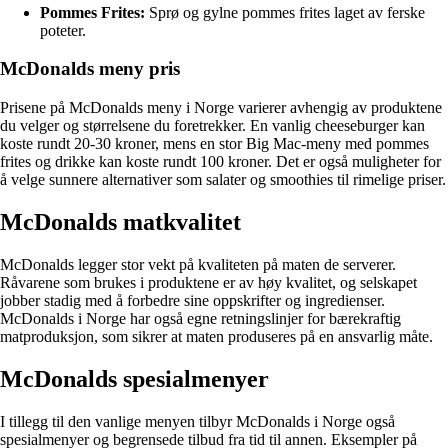
Pommes Frites:
Sprø og gylne pommes frites laget av ferske
poteter.
McDonalds meny pris
Prisene på McDonalds meny i Norge varierer avhengig av produktene
du velger og størrelsene du foretrekker. En vanlig cheeseburger kan
koste rundt 20-30 kroner, mens en stor Big Mac-meny med pommes
frites og drikke kan koste rundt 100 kroner. Det er også muligheter for
å velge sunnere alternativer som salater og smoothies til rimelige priser.
McDonalds matkvalitet
McDonalds legger stor vekt på kvaliteten på maten de serverer.
Råvarene som brukes i produktene er av høy kvalitet, og selskapet
jobber stadig med å forbedre sine oppskrifter og ingredienser.
McDonalds i Norge har også egne retningslinjer for bærekraftig
matproduksjon, som sikrer at maten produseres på en ansvarlig måte.
McDonalds spesialmenyer
I tillegg til den vanlige menyen tilbyr McDonalds i Norge også
spesialmenyer og begrensede tilbud fra tid til annen. Eksempler på