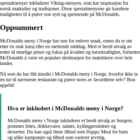
spesialmenyer inkluderer Viking-menyen, som har inspirasjon fra
norsk matkultur og tradisjoner. Disse spesialmenyene gir kundene
muligheten til å prøve noe nytt og spennende på McDonalds.
Oppsummert
McDonalds meny i Norge har noe for enhver smak, enten du er ute
etter en rask lunsj eller en mettende middag. Med et bredt utvalg av
retter til rimelige priser og fokus på kvalitet og bærekraftighet, fortsetter
McDonalds å være en populær destinasjon for matelskere over hele
landet.
Nå som du har fått innsikt i McDonalds meny i Norge, hvorfor ikke ta
en tur til nærmeste restaurant og prøve noen av favorittene selv? Bon
appétit!
Hva er inkludert i McDonalds meny i Norge?
McDonalds meny i Norge inkluderer et bredt utvalg av burgere,
pommes frites, drikkevarer, salater, kyllingprodukter og
desserter. Du kan også finne tilbud som Happy Meal for barn
og ulike kampanjer og tilbud som varierer jevnlig.