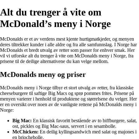
Alt du trenger å vite om
McDonald’s meny i Norge
McDonalds er et av verdens mest kjente hurtigmatkjeder, og menyen
deres tiltrekker kunder i alle aldre og fra alle samfunnslag. I Norge har
McDonalds et bredt utvalg av retter som passer for enhver smak. Her
vil vi utforske alt du trenger å vite om McDonalds meny i Norge, fra
prisene til de deilige alternativene du kan velge mellom.
McDonalds meny og priser
McDonalds meny i Norge tilbyr et stort utvalg av retter, fra klassiske
cheeseburgere til saftige Big Macs og sprø pommes frites. Prisene på
menyen varierer i henhold til produktene og størrelsene du velger. Her
er en oversikt over noen av de vanligste rettene på McDonalds meny i
Norge:
Big Mac:
En klassisk favoritt bestående av to biffburgere, salat,
ost, pickles og Big Mac-saus, servert i en sesambolle.
McChicken:
En deilig kyllingsandwich med salat og majones i
en briochebolle.