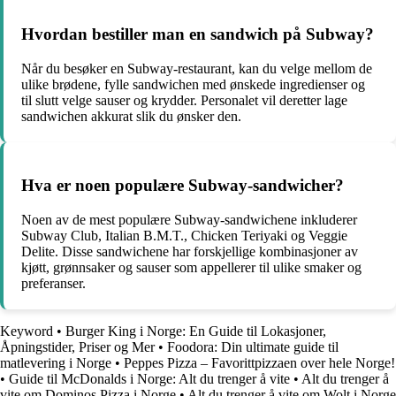
Hvordan bestiller man en sandwich på Subway?
Når du besøker en Subway-restaurant, kan du velge mellom de
ulike brødene, fylle sandwichen med ønskede ingredienser og
til slutt velge sauser og krydder. Personalet vil deretter lage
sandwichen akkurat slik du ønsker den.
Hva er noen populære Subway-sandwicher?
Noen av de mest populære Subway-sandwichene inkluderer
Subway Club, Italian B.M.T., Chicken Teriyaki og Veggie
Delite. Disse sandwichene har forskjellige kombinasjoner av
kjøtt, grønnsaker og sauser som appellerer til ulike smaker og
preferanser.
Keyword
•
Burger King i Norge: En Guide til Lokasjoner,
Åpningstider, Priser og Mer
•
Foodora: Din ultimate guide til
matlevering i Norge
•
Peppes Pizza – Favorittpizzaen over hele Norge!
•
Guide til McDonalds i Norge: Alt du trenger å vite
•
Alt du trenger å
vite om Dominos Pizza i Norge
•
Alt du trenger å vite om Wolt i Norge