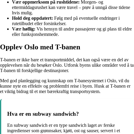
Vær oppmerksom på rushtidene:
Morgen- og
ettermiddagsrushet kan være travel – prøv å unngå disse tidene
hvis mulig.
Hold deg oppdatert:
Følg med på eventuelle endringer i
rutetilbudet eller forsinkelser.
Vær høflig:
Vis hensyn til andre passasjerer og gi plass til eldre
eller funksjonshemmede.
Opplev Oslo med T-banen
T-banen er ikke bare et transportmiddel, det kan også være en del av
opplevelsen når du besøker Oslo. Utforsk byens ulike områder ved å ta
T-banen til forskjellige destinasjoner.
Med god planlegging og kunnskap om T-banesystemet i Oslo, vil du
kunne nyte en effektiv og problemfri reise i byen. Husk at T-banen er
et viktig bidrag til et mer bærekraftig transportsystem.
Hva er en subway sandwich?
En subway sandwich er en type sandwich laget av ferske
ingredienser som grønnsaker, kjøtt, ost og sauser, servert i et