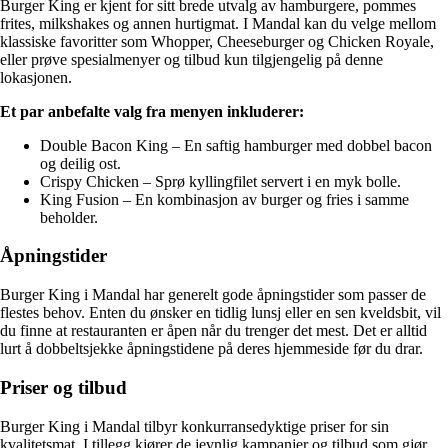
Burger King er kjent for sitt brede utvalg av hamburgere, pommes
frites, milkshakes og annen hurtigmat. I Mandal kan du velge mellom
klassiske favoritter som Whopper, Cheeseburger og Chicken Royale,
eller prøve spesialmenyer og tilbud kun tilgjengelig på denne
lokasjonen.
Et par anbefalte valg fra menyen inkluderer:
Double Bacon King – En saftig hamburger med dobbel bacon
og deilig ost.
Crispy Chicken – Sprø kyllingfilet servert i en myk bolle.
King Fusion – En kombinasjon av burger og fries i samme
beholder.
Åpningstider
Burger King i Mandal har generelt gode åpningstider som passer de
flestes behov. Enten du ønsker en tidlig lunsj eller en sen kveldsbit, vil
du finne at restauranten er åpen når du trenger det mest. Det er alltid
lurt å dobbeltsjekke åpningstidene på deres hjemmeside før du drar.
Priser og tilbud
Burger King i Mandal tilbyr konkurransedyktige priser for sin
kvalitetsmat. I tillegg kjører de jevnlig kampanjer og tilbud som gjør