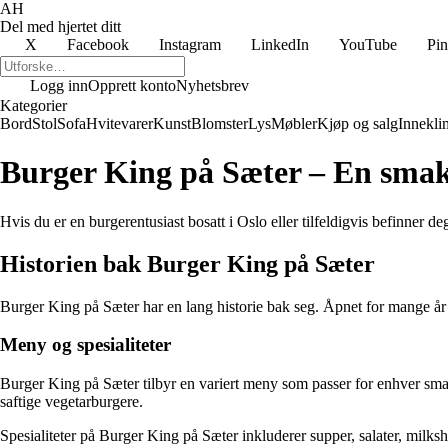
AH
Del med hjertet ditt
X
Facebook
Instagram
LinkedIn
YouTube
Pin
Logg inn
Opprett konto
Nyhetsbrev
Kategorier
Bord
Stol
Sofa
Hvitevarer
Kunst
Blomster
Lys
Møbler
Kjøp og salg
Innekli
Burger King på Sæter – En smakf
Hvis du er en burgerentusiast bosatt i Oslo eller tilfeldigvis befinner
Historien bak Burger King på Sæter
Burger King på Sæter har en lang historie bak seg. Åpnet for mange år si
Meny og spesialiteter
Burger King på Sæter tilbyr en variert meny som passer for enhver sma
saftige vegetarburgere.
Spesialiteter på Burger King på Sæter inkluderer supper, salater, milks