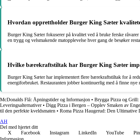
Hvordan opprettholder Burger King Sæter kvalitet
Burger King Sæter fokuserer på kvalitet ved å bruke ferske råvarer av 
en trygg og velsmakende matopplevelse hver gang de besøker resta
Hvilke bærekraftstiltak har Burger King Sæter imp
Burger King Sæter har implementert flere bærekraftstiltak for å redu
energiforbruket. Restauranten jobber kontinuerlig med å finne nye må
McDonalds Flå: Åpningstider og Informasjon
•
Brygga Pizza og Grill
Leveringsalternativer
•
Digg Pizza i Bergen – Opplev Smaken av Eng
til den perfekte kveldsmaten
•
Roma Pizza Haugerud: Den Ultimative D
AH
Del med hjertet ditt
X
Facebook
Instagram
LinkedIn
YouTube
Pin
Informasjon