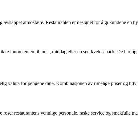
 avslappet atmosfære. Restauranten er designet for å gi kundene en hy
ikke innom enten til lunsj, middag eller en sen kveldssnack. De har ogs
ig valuta for pengene dine. Kombinasjonen av rimelige priser og høy kva
oser restaurantens vennlige personale, raske service og smakfulle mat. 