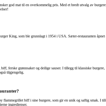
ønsker god mat til en overkommelig pris. Med et bredt utvalg av burgere,
elser!
ger King, som ble grunnlagt i 1954 i USA. Sæter-restauranten åpnet dø
biff, ferske grønnsaker og deilige sauser. I tillegg til klassiske burger
gså tilgjengelig.
tauranter?
by flammegrillet biff i sine burgere, som gir en unik og saftig smak. I 
fjerne ingredienser.