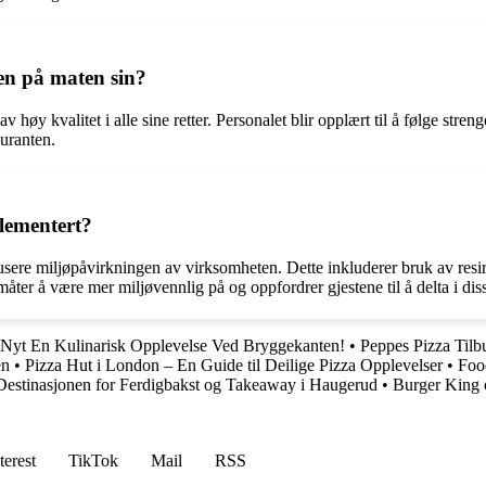
en på maten sin?
høy kvalitet i alle sine retter. Personalet blir opplært til å følge streng
uranten.
lementert?
sere miljøpåvirkningen av virksomheten. Dette inkluderer bruk av resirku
ter å være mer miljøvennlig på og oppfordrer gjestene til å delta i disse
: Nyt En Kulinarisk Opplevelse Ved Bryggekanten!
•
Peppes Pizza Tilb
en
•
Pizza Hut i London – En Guide til Deilige Pizza Opplevelser
•
Food
estinasjonen for Ferdigbakst og Takeaway i Haugerud
•
Burger King 
terest
TikTok
Mail
RSS