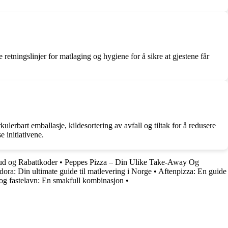
e retningslinjer for matlaging og hygiene for å sikre at gjestene får
lerbart emballasje, kildesortering av avfall og tiltak for å redusere
 initiativene.
ud og Rabattkoder
•
Peppes Pizza – Din Ulike Take-Away Og
ora: Din ultimate guide til matlevering i Norge
•
Aftenpizza: En guide
og fastelavn: En smakfull kombinasjon
•