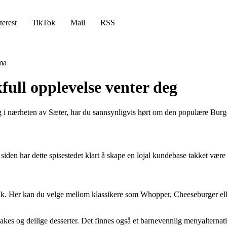
terest
TikTok
Mail
RSS
ma
ull opplevelse venter deg
 deg i nærheten av Sæter, har du sannsynligvis hørt om den populære Burg
den har dette spisestedet klart å skape en lojal kundebase takket være s
k. Her kan du velge mellom klassikere som Whopper, Cheeseburger eller
hakes og deilige desserter. Det finnes også et barnevennlig menyalternat