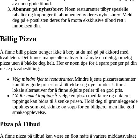
av noen gode tilbud.
Abonner på nyhetsbrev:
Noen restauranter tilbyr spesielle
rabatter og kuponger til abonnenter av deres nyhetsbrev. Meld
deg på e-postlisten deres for å motta eksklusive tilbud rett i
innboksen din.
Billig Pizza
Å finne billig pizza trenger ikke å bety at du må gå på akkord med
kvaliteten. Det finnes mange alternativer for å nyte en deilig, rimelig
pizza uten å blakke deg helt. Her er noen tips for å spare penger på din
neste pizzabestilling:
Velg mindre kjente restauranter:
Mindre kjente pizzarestauranter
kan tilby gode priser for å tiltrekke seg nye kunder. Utforsk
lokale alternativer for å finne skjulte perler til en god pris.
Gå for enkel topping:
Å velge en pizza med færre og enklere
toppings kan bidra til å senke prisen. Hold deg til grunnleggende
toppings som ost, skinke og sopp for en billigere, men like god
smaksopplevelse.
Pizza på Tilbud
Å finne pizza på tilbud kan være en flott måte å variere middagsvalget