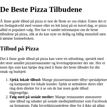
De Beste Pizza Tilbudene
Å finne gode tilbud på pizza er noe de fleste av oss elsker. Enten det er
en fredagskveld med venner eller en lett lunsj på en travel dag, er pizza
alltid et populært valg. Her har vi samlet informasjon om de beste
tilbudene på pizza, slik at du kan nyte en deilig og billig munnfull uten
å tømme lommeboken.
Tilbud på Pizza
Det å finne gode tilbud på pizza kan være en utfordring, spesielt med
det store antallet pizzarestauranter og leveringstjenester der ute. Her er
noen tips som kan hjelpe deg med å finne det beste tilbudet for din
smak og budsjett:
Sjekk lokale tilbud:
Mange pizzarestauranter tilbyr spesialpriser
og kampanjer for lokale kunder. Sjekk ut nettsidene deres eller
ring dem direkte for å se om de har noen gode tilbud
tilgjengelige.
Følg med på sosiale medier:
Mange restauranter annonserer
sine tilbud og rabatter på sosiale medieplattformer som Facebook
og Instagram. Følg favorittpizzastedene dine for å ikke gå glipp