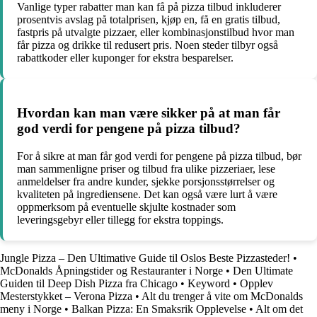
Vanlige typer rabatter man kan få på pizza tilbud inkluderer
prosentvis avslag på totalprisen, kjøp en, få en gratis tilbud,
fastpris på utvalgte pizzaer, eller kombinasjonstilbud hvor man
får pizza og drikke til redusert pris. Noen steder tilbyr også
rabattkoder eller kuponger for ekstra besparelser.
Hvordan kan man være sikker på at man får
god verdi for pengene på pizza tilbud?
For å sikre at man får god verdi for pengene på pizza tilbud, bør
man sammenligne priser og tilbud fra ulike pizzeriaer, lese
anmeldelser fra andre kunder, sjekke porsjonsstørrelser og
kvaliteten på ingrediensene. Det kan også være lurt å være
oppmerksom på eventuelle skjulte kostnader som
leveringsgebyr eller tillegg for ekstra toppings.
Jungle Pizza – Den Ultimative Guide til Oslos Beste Pizzasteder!
•
McDonalds Åpningstider og Restauranter i Norge
•
Den Ultimate
Guiden til Deep Dish Pizza fra Chicago
•
Keyword
•
Opplev
Mesterstykket – Verona Pizza
•
Alt du trenger å vite om McDonalds
meny i Norge
•
Balkan Pizza: En Smaksrik Opplevelse
•
Alt om det