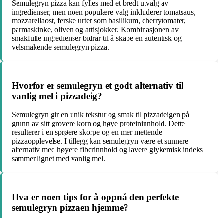
Semulegryn pizza kan fylles med et bredt utvalg av
ingredienser, men noen populære valg inkluderer tomatsaus,
mozzarellaost, ferske urter som basilikum, cherrytomater,
parmaskinke, oliven og artisjokker. Kombinasjonen av
smakfulle ingredienser bidrar til å skape en autentisk og
velsmakende semulegryn pizza.
Hvorfor er semulegryn et godt alternativ til
vanlig mel i pizzadeig?
Semulegryn gir en unik tekstur og smak til pizzadeigen på
grunn av sitt grovere korn og høye proteininnhold. Dette
resulterer i en sprøere skorpe og en mer mettende
pizzaopplevelse. I tillegg kan semulegryn være et sunnere
alternativ med høyere fiberinnhold og lavere glykemisk indeks
sammenlignet med vanlig mel.
Hva er noen tips for å oppnå den perfekte
semulegryn pizzaen hjemme?