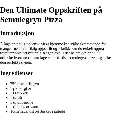
Den Ultimate Oppskriften på
Semulegryn Pizza
Introduksjon
Å lage en deilig italiensk pizza hjemme kan virke skremmende for
mange, men med riktig oppskrift og teknikk kan du enkelt oppnå
restaurantkvalitet rett fra din egen ovn. I denne artikkelen vil vi
utforske hvordan du kan lage en fantastisk semulegryn pizza og steke
den perfekt i ovnen.
Ingredienser
250 g semulegryn
1 pk tørrgjær
1 ts sukker
1 ts salt
1 dl olivenolje
1 dl lunkent vann
Tomatsaus, ost og ønskede pålegg