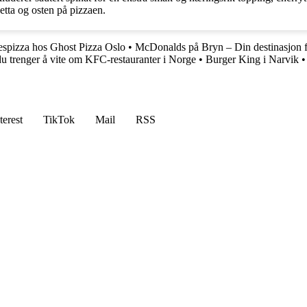
etta og osten på pizzaen.
spizza hos Ghost Pizza Oslo
•
McDonalds på Bryn – Din destinasjon f
u trenger å vite om KFC-restauranter i Norge
•
Burger King i Narvik
terest
TikTok
Mail
RSS