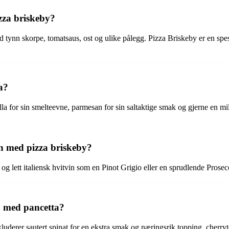
izza briskeby?
 med tynn skorpe, tomatsaus, ost og ulike pålegg. Pizza Briskeby er en spe
a?
la for sin smelteevne, parmesan for sin saltaktige smak og gjerne en mi
n med pizza briskeby?
 og lett italiensk hvitvin som en Pinot Grigio eller en sprudlende Pros
za med pancetta?
derer sautert spinat for en ekstra smak og næringsrik topping, cherrytom