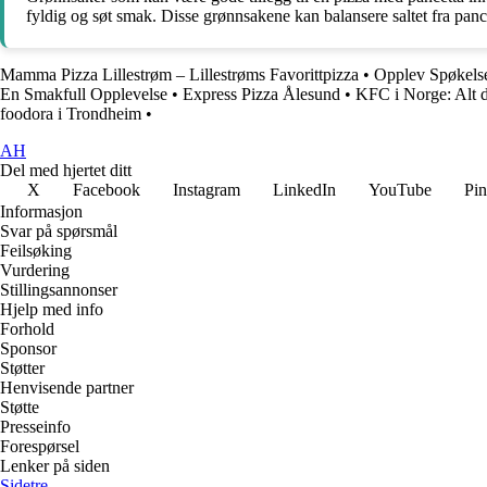
fyldig og søt smak. Disse grønnsakene kan balansere saltet fra panc
Mamma Pizza Lillestrøm – Lillestrøms Favorittpizza
•
Opplev Spøkelse
En Smakfull Opplevelse
•
Express Pizza Ålesund
•
KFC i Norge: Alt d
foodora i Trondheim
•
AH
Del med hjertet ditt
X
Facebook
Instagram
LinkedIn
YouTube
Pin
Informasjon
Svar på spørsmål
Feilsøking
Vurdering
Stillingsannonser
Hjelp med info
Forhold
Sponsor
Støtter
Henvisende partner
Støtte
Presseinfo
Forespørsel
Lenker på siden
Sidetre