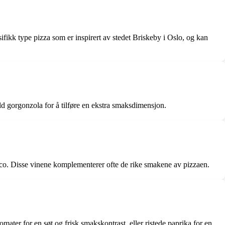
sifikk type pizza som er inspirert av stedet Briskeby i Oslo, og kan
ld gorgonzola for å tilføre en ekstra smaksdimensjon.
ecco. Disse vinene komplementerer ofte de rike smakene av pizzaen.
ater for en søt og frisk smakskontrast, eller ristede paprika for en