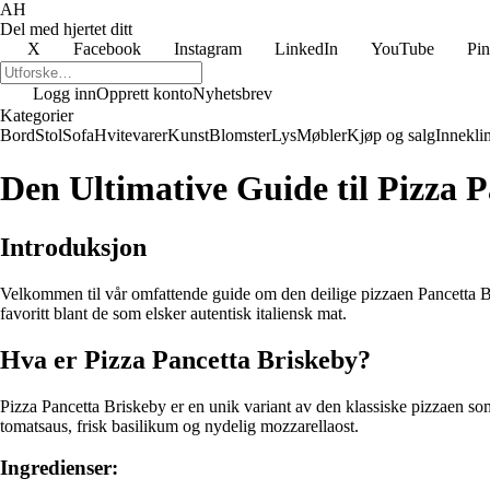
AH
Del med hjertet ditt
X
Facebook
Instagram
LinkedIn
YouTube
Pin
Logg inn
Opprett konto
Nyhetsbrev
Kategorier
Bord
Stol
Sofa
Hvitevarer
Kunst
Blomster
Lys
Møbler
Kjøp og salg
Innekli
Den Ultimative Guide til Pizza 
Introduksjon
Velkommen til vår omfattende guide om den deilige pizzaen Pancetta Br
favoritt blant de som elsker autentisk italiensk mat.
Hva er Pizza Pancetta Briskeby?
Pizza Pancetta Briskeby er en unik variant av den klassiske pizzaen som 
tomatsaus, frisk basilikum og nydelig mozzarellaost.
Ingredienser: