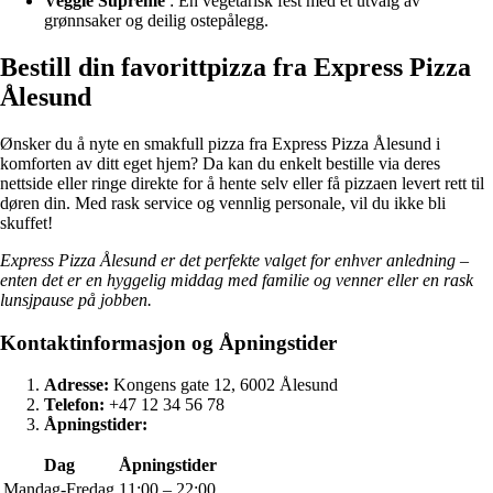
Veggie Supreme
: En vegetarisk fest med et utvalg av
grønnsaker og deilig ostepålegg.
Bestill din favorittpizza fra Express Pizza
Ålesund
Ønsker du å nyte en smakfull pizza fra Express Pizza Ålesund i
komforten av ditt eget hjem? Da kan du enkelt bestille via deres
nettside eller ringe direkte for å hente selv eller få pizzaen levert rett til
døren din. Med rask service og vennlig personale, vil du ikke bli
skuffet!
Express Pizza Ålesund er det perfekte valget for enhver anledning –
enten det er en hyggelig middag med familie og venner eller en rask
lunsjpause på jobben.
Kontaktinformasjon og Åpningstider
Adresse:
Kongens gate 12, 6002 Ålesund
Telefon:
+47 12 34 56 78
Åpningstider:
Dag
Åpningstider
Mandag-Fredag
11:00 – 22:00