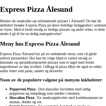
Express Pizza Ålesund
Ønsker du smaksrike og velsmakende pizzaer i Ålesund? Da bør du
definitivt besøke Express Pizza på deres beleilige beliggenhet i sentrum
av byen. Med et bredt utvalg av herlige pizzaer og andre retter, er dette
stedet å gå til for en deilig matopplevelse!
Meny hos Express Pizza Ålesund
Express Pizza Ålesund byr på en omfattende meny som vil glede
enhver pizzaelsker. Her kan du velge blant et variert utvalg av
klassiske og spesialkomponerte pizzaer som er laget med ferske
ingredienser av høy kvalitet. I tillegg til pizza tilbyr de også en rekke
andre retter som pasta, salater og desserter.
Noen av de populære valgene på menyen inkluderer:
Pepperoni Pizza
: Den klassiske favoritten med saftig
pepperoni og ostepålegg som smelter i munnen.
Hawaiian Pizza
: En smaksopplevelse med kombinasjonen av
ananas, skinke og ost.