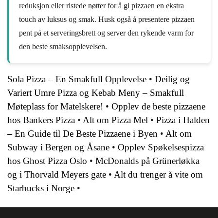
reduksjon eller ristede nøtter for å gi pizzaen en ekstra
touch av luksus og smak. Husk også å presentere pizzaen
pent på et serveringsbrett og server den rykende varm for
den beste smaksopplevelsen.
Sola Pizza – En Smakfull Opplevelse
•
Deilig og
Variert Umre Pizza og Kebab Meny – Smakfull
Møteplass for Matelskere!
•
Opplev de beste pizzaene
hos Bankers Pizza
•
Alt om Pizza Mel
•
Pizza i Halden
– En Guide til De Beste Pizzaene i Byen
•
Alt om
Subway i Bergen og Åsane
•
Opplev Spøkelsespizza
hos Ghost Pizza Oslo
•
McDonalds på Grünerløkka
og i Thorvald Meyers gate
•
Alt du trenger å vite om
Starbucks i Norge
•