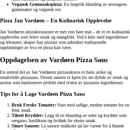
Vegansk Grønnsakspizza:
En fargerik blanding av sesongens
grønnsaker og vegansk ost.
Pizza Jan Vardøen – En Kulinarisk Opplevelse
Jan Vardøens pizzakreasjoner er mer enn bare mat – de er en kulinarisk
opplevelse som feirer smak og mangfold. Ved å leke med ingredienser
og teksturer, skaper han pizzaer som utfordrer tradisjonelle
oppfatninger av hva en pizza kan være.
Oppdagelsen av Vardøen Pizza Saus
En sentral del av Jan Vardøens pizzasuksess er hans unike og
smaksfulle pizzasaus. Denne sausen er kjent for sin dybde av smak og
aroma som harmonerer perfekt med resten av pizzaens ingredienser.
Tips for å Lage Vardøen Pizza Saus
Bruk Ferske Tomater:
Start med saftige, modne tomater for en
frisk smak.
Tilsett Krydder:
Legg til en blanding av urter og krydder som
oregano, basilikum og hvitløk for ekstra smak.
Simre Sausen:
La sausen småkoke på lav varme for å blande