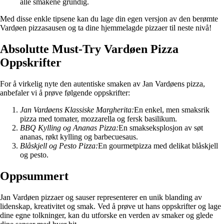
alle smakene grundig.
Med disse enkle tipsene kan du lage din egen versjon av den berømte
Vardøen pizzasausen og ta dine hjemmelagde pizzaer til neste nivå!
Absolutte Must-Try Vardøen Pizza
Oppskrifter
For å virkelig nyte den autentiske smaken av Jan Vardøens pizza,
anbefaler vi å prøve følgende oppskrifter:
Jan Vardøens Klassiske Margherita:
En enkel, men smaksrik
pizza med tomater, mozzarella og fersk basilikum.
BBQ Kylling og Ananas Pizza:
En smakseksplosjon av søt
ananas, røkt kylling og barbecuesaus.
Blåskjell og Pesto Pizza:
En gourmetpizza med delikat blåskjell
og pesto.
Oppsummert
Jan Vardøen pizzaer og sauser representerer en unik blanding av
lidenskap, kreativitet og smak. Ved å prøve ut hans oppskrifter og lage
dine egne tolkninger, kan du utforske en verden av smaker og glede