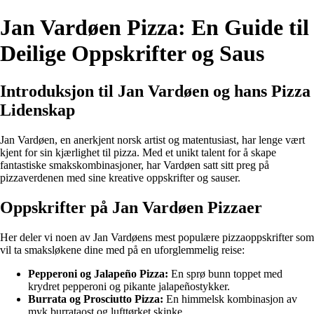
Jan Vardøen Pizza: En Guide til
Deilige Oppskrifter og Saus
Introduksjon til Jan Vardøen og hans Pizza
Lidenskap
Jan Vardøen, en anerkjent norsk artist og matentusiast, har lenge vært
kjent for sin kjærlighet til pizza. Med et unikt talent for å skape
fantastiske smakskombinasjoner, har Vardøen satt sitt preg på
pizzaverdenen med sine kreative oppskrifter og sauser.
Oppskrifter på Jan Vardøen Pizzaer
Her deler vi noen av Jan Vardøens mest populære pizzaoppskrifter som
vil ta smaksløkene dine med på en uforglemmelig reise:
Pepperoni og Jalapeño Pizza:
En sprø bunn toppet med
krydret pepperoni og pikante jalapeñostykker.
Burrata og Prosciutto Pizza:
En himmelsk kombinasjon av
myk burrataost og lufttørket skinke.