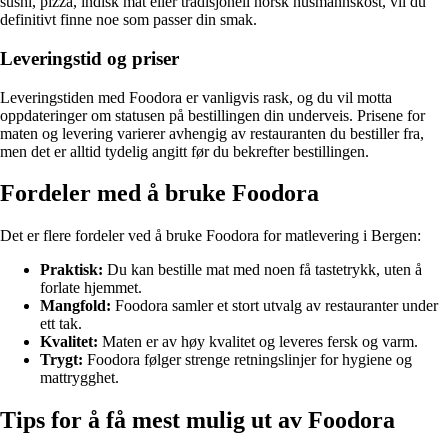
sushi, pizza, indisk mat eller tradisjonell norsk husmannskost, vil du
definitivt finne noe som passer din smak.
Leveringstid og priser
Leveringstiden med Foodora er vanligvis rask, og du vil motta
oppdateringer om statusen på bestillingen din underveis. Prisene for
maten og levering varierer avhengig av restauranten du bestiller fra,
men det er alltid tydelig angitt før du bekrefter bestillingen.
Fordeler med å bruke Foodora
Det er flere fordeler ved å bruke Foodora for matlevering i Bergen:
Praktisk:
Du kan bestille mat med noen få tastetrykk, uten å
forlate hjemmet.
Mangfold:
Foodora samler et stort utvalg av restauranter under
ett tak.
Kvalitet:
Maten er av høy kvalitet og leveres fersk og varm.
Trygt:
Foodora følger strenge retningslinjer for hygiene og
mattrygghet.
Tips for å få mest mulig ut av Foodora