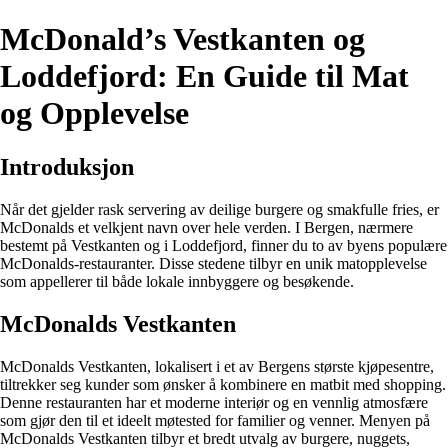
McDonald’s Vestkanten og
Loddefjord: En Guide til Mat
og Opplevelse
Introduksjon
Når det gjelder rask servering av deilige burgere og smakfulle fries, er
McDonalds et velkjent navn over hele verden. I Bergen, nærmere
bestemt på Vestkanten og i Loddefjord, finner du to av byens populære
McDonalds-restauranter. Disse stedene tilbyr en unik matopplevelse
som appellerer til både lokale innbyggere og besøkende.
McDonalds Vestkanten
McDonalds Vestkanten, lokalisert i et av Bergens største kjøpesentre,
tiltrekker seg kunder som ønsker å kombinere en matbit med shopping.
Denne restauranten har et moderne interiør og en vennlig atmosfære
som gjør den til et ideelt møtested for familier og venner. Menyen på
McDonalds Vestkanten tilbyr et bredt utvalg av burgere, nuggets,