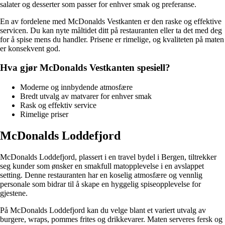
salater og desserter som passer for enhver smak og preferanse.
En av fordelene med McDonalds Vestkanten er den raske og effektive
servicen. Du kan nyte måltidet ditt på restauranten eller ta det med deg
for å spise mens du handler. Prisene er rimelige, og kvaliteten på maten
er konsekvent god.
Hva gjør McDonalds Vestkanten spesiell?
Moderne og innbydende atmosfære
Bredt utvalg av matvarer for enhver smak
Rask og effektiv service
Rimelige priser
McDonalds Loddefjord
McDonalds Loddefjord, plassert i en travel bydel i Bergen, tiltrekker
seg kunder som ønsker en smakfull matopplevelse i en avslappet
setting. Denne restauranten har en koselig atmosfære og vennlig
personale som bidrar til å skape en hyggelig spiseopplevelse for
gjestene.
På McDonalds Loddefjord kan du velge blant et variert utvalg av
burgere, wraps, pommes frites og drikkevarer. Maten serveres fersk og