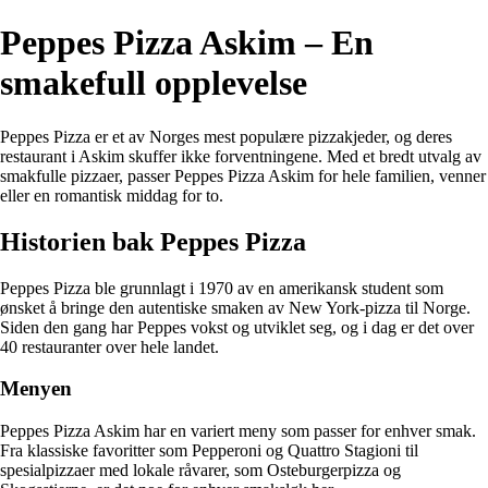
Peppes Pizza Askim – En
smakefull opplevelse
Peppes Pizza er et av Norges mest populære pizzakjeder, og deres
restaurant i Askim skuffer ikke forventningene. Med et bredt utvalg av
smakfulle pizzaer, passer Peppes Pizza Askim for hele familien, venner
eller en romantisk middag for to.
Historien bak Peppes Pizza
Peppes Pizza ble grunnlagt i 1970 av en amerikansk student som
ønsket å bringe den autentiske smaken av New York-pizza til Norge.
Siden den gang har Peppes vokst og utviklet seg, og i dag er det over
40 restauranter over hele landet.
Menyen
Peppes Pizza Askim har en variert meny som passer for enhver smak.
Fra klassiske favoritter som Pepperoni og Quattro Stagioni til
spesialpizzaer med lokale råvarer, som Osteburgerpizza og