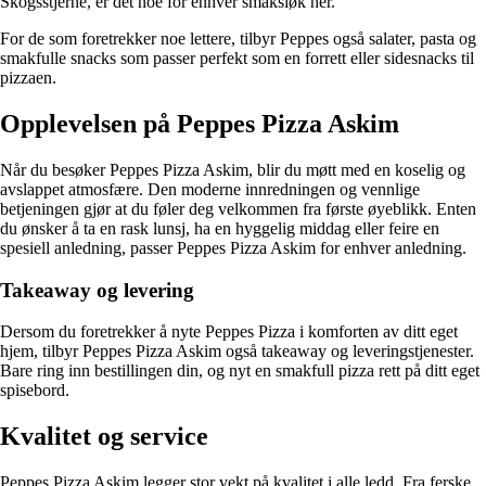
Skogsstjerne, er det noe for enhver smaksløk her.
For de som foretrekker noe lettere, tilbyr Peppes også salater, pasta og
smakfulle snacks som passer perfekt som en forrett eller sidesnacks til
pizzaen.
Opplevelsen på Peppes Pizza Askim
Når du besøker Peppes Pizza Askim, blir du møtt med en koselig og
avslappet atmosfære. Den moderne innredningen og vennlige
betjeningen gjør at du føler deg velkommen fra første øyeblikk. Enten
du ønsker å ta en rask lunsj, ha en hyggelig middag eller feire en
spesiell anledning, passer Peppes Pizza Askim for enhver anledning.
Takeaway og levering
Dersom du foretrekker å nyte Peppes Pizza i komforten av ditt eget
hjem, tilbyr Peppes Pizza Askim også takeaway og leveringstjenester.
Bare ring inn bestillingen din, og nyt en smakfull pizza rett på ditt eget
spisebord.
Kvalitet og service
Peppes Pizza Askim legger stor vekt på kvalitet i alle ledd. Fra ferske