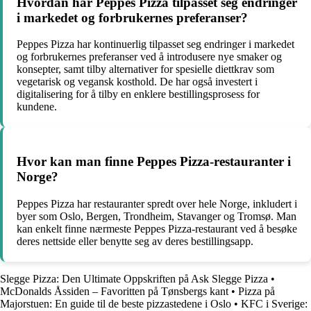
Hvordan har Peppes Pizza tilpasset seg endringer
i markedet og forbrukernes preferanser?
Peppes Pizza har kontinuerlig tilpasset seg endringer i markedet
og forbrukernes preferanser ved å introdusere nye smaker og
konsepter, samt tilby alternativer for spesielle diettkrav som
vegetarisk og vegansk kosthold. De har også investert i
digitalisering for å tilby en enklere bestillingsprosess for
kundene.
Hvor kan man finne Peppes Pizza-restauranter i
Norge?
Peppes Pizza har restauranter spredt over hele Norge, inkludert i
byer som Oslo, Bergen, Trondheim, Stavanger og Tromsø. Man
kan enkelt finne nærmeste Peppes Pizza-restaurant ved å besøke
deres nettside eller benytte seg av deres bestillingsapp.
Slegge Pizza: Den Ultimate Oppskriften på Ask Slegge Pizza
•
McDonalds Åssiden – Favoritten på Tønsbergs kant
•
Pizza på
Majorstuen: En guide til de beste pizzastedene i Oslo
•
KFC i Sverige: