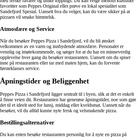
med ferske råvarer og unike toppings. Du kan velge mellom klassiske
favoritter som Peppes Original eller prøve en lokal spesialitet som
Sandefjord Spesial. Uansett hva du velger, kan du være sikker på at
pizzaen vil smake himmelsk.
Atmosfære og Service
Når du besøker Peppes Pizza i Sandefjord, vil du bli ønsket
velkommen av en varm og innbydende atmosfære. Personalet er
vennlig og imøtekommende, og sørger for at du har en minneverdig
opplevelse hver gang du besøker restauranten. Uansett om du spiser
inne på restauranten eller tar med maten hjem, kan du forvente
førsteklasses service.
Åpningstider og Beliggenhet
Peppes Pizza i Sandefjord ligger sentralt til i byen, slik at det er enkelt
å finne veien dit. Restauranten har generøse åpningstider, noe som gjør
det til et ideelt sted for lunsj, middag eller kveldsmat. Uansett når du
besøker, vil du alltid kunne nyte fersk og velsmakende pizza.
Bestillingsalternativer
Du kan enten besøke restauranten personlig for å nyte en pizza på