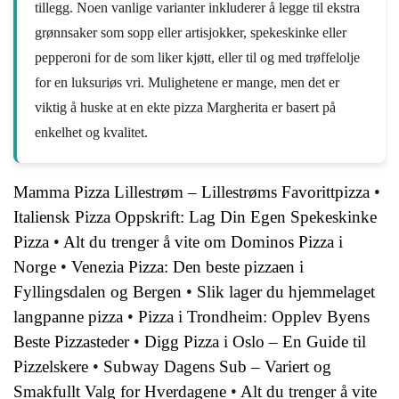
tillegg. Noen vanlige varianter inkluderer å legge til ekstra
grønnsaker som sopp eller artisjokker, spekeskinke eller
pepperoni for de som liker kjøtt, eller til og med trøffelolje
for en luksuriøs vri. Mulighetene er mange, men det er
viktig å huske at en ekte pizza Margherita er basert på
enkelhet og kvalitet.
Mamma Pizza Lillestrøm – Lillestrøms Favorittpizza
•
Italiensk Pizza Oppskrift: Lag Din Egen Spekeskinke
Pizza
•
Alt du trenger å vite om Dominos Pizza i
Norge
•
Venezia Pizza: Den beste pizzaen i
Fyllingsdalen og Bergen
•
Slik lager du hjemmelaget
langpanne pizza
•
Pizza i Trondheim: Opplev Byens
Beste Pizzasteder
•
Digg Pizza i Oslo – En Guide til
Pizzelskere
•
Subway Dagens Sub – Variert og
Smakfullt Valg for Hverdagene
•
Alt du trenger å vite