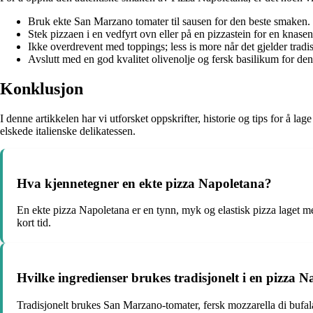
Bruk ekte San Marzano tomater til sausen for den beste smaken.
Stek pizzaen i en vedfyrt ovn eller på en pizzastein for en knase
Ikke overdrevent med toppings; less is more når det gjelder tradi
Avslutt med en god kvalitet olivenolje og fersk basilikum for de
Konklusjon
I denne artikkelen har vi utforsket oppskrifter, historie og tips for å
elskede italienske delikatessen.
Hva kjennetegner en ekte pizza Napoletana?
En ekte pizza Napoletana er en tynn, myk og elastisk pizza laget me
kort tid.
Hvilke ingredienser brukes tradisjonelt i en pizza 
Tradisjonelt brukes San Marzano-tomater, fersk mozzarella di bufala