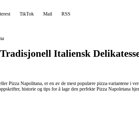
terest
TikTok
Mail
RSS
ma
radisjonell Italiensk Delikatess
er Pizza Napolitana, er en av de mest populære pizza-variantene i verden
oppskrifter, historie og tips for å lage den perfekte Pizza Napoletana h