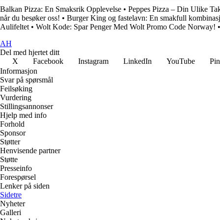
Balkan Pizza: En Smaksrik Opplevelse
•
Peppes Pizza – Din Ulike Ta
når du besøker oss!
•
Burger King og fastelavn: En smakfull kombinas
Aulifeltet
•
Wolt Kode: Spar Penger Med Wolt Promo Code Norway!
AH
Del med hjertet ditt
X
Facebook
Instagram
LinkedIn
YouTube
Pin
Informasjon
Svar på spørsmål
Feilsøking
Vurdering
Stillingsannonser
Hjelp med info
Forhold
Sponsor
Støtter
Henvisende partner
Støtte
Presseinfo
Forespørsel
Lenker på siden
Sidetre
Nyheter
Galleri