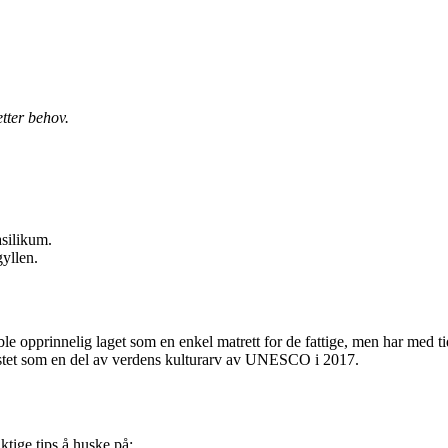
tter behov.
asilikum.
gyllen.
 ble opprinnelig laget som en enkel matrett for de fattige, men har med 
listet som en del av verdens kulturarv av UNESCO i 2017.
tige tips å huske på: