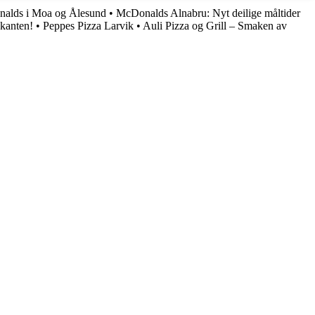
alds i Moa og Ålesund
•
McDonalds Alnabru: Nyt deilige måltider
kanten!
•
Peppes Pizza Larvik
•
Auli Pizza og Grill – Smaken av