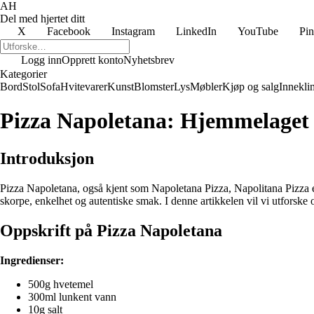
AH
Del med hjertet ditt
X
Facebook
Instagram
LinkedIn
YouTube
Pin
Logg inn
Opprett konto
Nyhetsbrev
Kategorier
Bord
Stol
Sofa
Hvitevarer
Kunst
Blomster
Lys
Møbler
Kjøp og salg
Innekli
Pizza Napoletana: Hjemmelaget T
Introduksjon
Pizza Napoletana, også kjent som Napoletana Pizza, Napolitana Pizza ell
skorpe, enkelhet og autentiske smak. I denne artikkelen vil vi utforske 
Oppskrift på Pizza Napoletana
Ingredienser:
500g hvetemel
300ml lunkent vann
10g salt