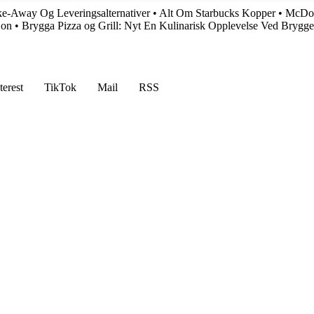
ke-Away Og Leveringsalternativer
•
Alt Om Starbucks Kopper
•
McDon
jon
•
Brygga Pizza og Grill: Nyt En Kulinarisk Opplevelse Ved Brygge
•
terest
TikTok
Mail
RSS