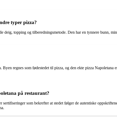
ndre typer pizza?
elle deig, topping og tilberedningsmetode. Den har en tynnere bunn, min
. Byen regnes som fødestedet til pizza, og den ekte pizza Napoletana er 
poletana på restaurant?
r sertifiseringer som bekrefter at stedet følger de autentiske oppskrift
na.