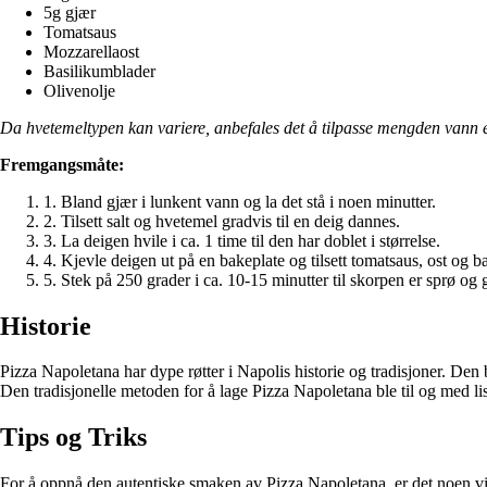
5g gjær
Tomatsaus
Mozzarellaost
Basilikumblader
Olivenolje
Da hvetemeltypen kan variere, anbefales det å tilpasse mengden vann e
Fremgangsmåte:
1. Bland gjær i lunkent vann og la det stå i noen minutter.
2. Tilsett salt og hvetemel gradvis til en deig dannes.
3. La deigen hvile i ca. 1 time til den har doblet i størrelse.
4. Kjevle deigen ut på en bakeplate og tilsett tomatsaus, ost og b
5. Stek på 250 grader i ca. 10-15 minutter til skorpen er sprø og 
Historie
Pizza Napoletana har dype røtter i Napolis historie og tradisjoner. Den
Den tradisjonelle metoden for å lage Pizza Napoletana ble til og med 
Tips og Triks
For å oppnå den autentiske smaken av Pizza Napoletana, er det noen vik