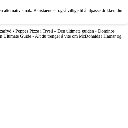
alternativ smak. Baristaene er også villige til å tilpasse drikken din
zafryd
•
Peppes Pizza i Trysil – Den ultimate guiden
•
Dominos
en Ultimate Guide
•
Alt du trenger å vite om McDonalds i Hamar og