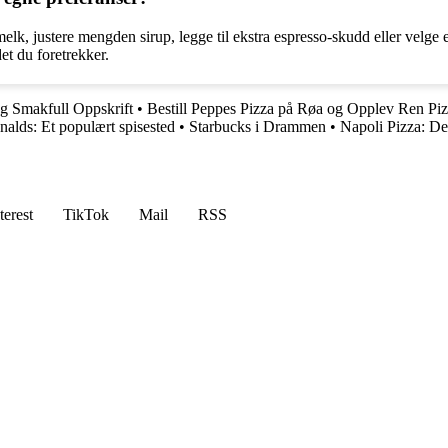
k, justere mengden sirup, legge til ekstra espresso-skudd eller velge en 
det du foretrekker.
og Smakfull Oppskrift
•
Bestill Peppes Pizza på Røa og Opplev Ren Piz
lds: Et populært spisested
•
Starbucks i Drammen
•
Napoli Pizza: D
terest
TikTok
Mail
RSS