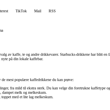
terest
TikTok
Mail
RSS
ma
utvalg av kaffe, te og andre drikkevarer. Starbucks-drikkene har blitt en
nyte på din lokale kaffebar.
n av de mest populære kaffedrikkene du kan prøve:
nger, fra mild til ekstra sterk. Du kan velge din foretrukne kaffetype o
sso, dampet melk og melkeskum.
 toppet med et lite lag melkeskum.