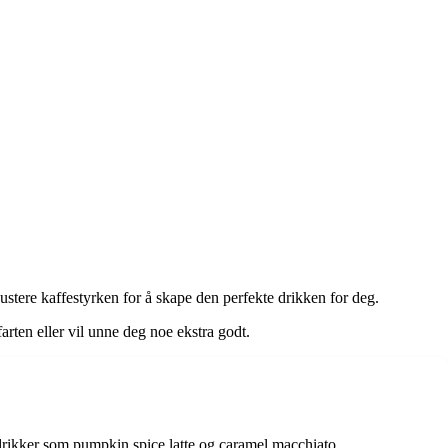
justere kaffestyrken for å skape den perfekte drikken for deg.
arten eller vil unne deg noe ekstra godt.
e drikker som pumpkin spice latte og caramel macchiato.