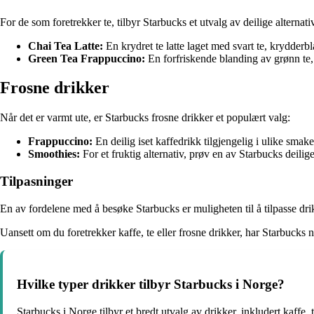
For de som foretrekker te, tilbyr Starbucks et utvalg av deilige alternati
Chai Tea Latte:
En krydret te latte laget med svart te, krydder
Green Tea Frappuccino:
En forfriskende blanding av grønn te, 
Frosne drikker
Når det er varmt ute, er Starbucks frosne drikker et populært valg:
Frappuccino:
En deilig iset kaffedrikk tilgjengelig i ulike smak
Smoothies:
For et fruktig alternativ, prøv en av Starbucks deili
Tilpasninger
En av fordelene med å besøke Starbucks er muligheten til å tilpasse drik
Uansett om du foretrekker kaffe, te eller frosne drikker, har Starbucks 
Hvilke typer drikker tilbyr Starbucks i Norge?
Starbucks i Norge tilbyr et bredt utvalg av drikker, inkludert kaffe