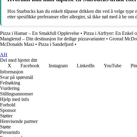
Hos Starbucks kan du enkelt tilpasse drikken din ved å velge type mel
etter spesifikke preferanser eller allergier, så ikke nøl med å be om 
Pizza i Hamar – En Smakfull Opplevelse
•
Pizza i Airfryer: En Enkel 
Manglerud – Din destinasjon for deilige pizzavarianter
•
Grorud McDona
McDonalds Maxi
•
Pizza i Sandefjord
•
AH
Del med hjertet ditt
X
Facebook
Instagram
LinkedIn
YouTube
Pin
Informasjon
Svar på spørsmål
Feilsøking
Vurdering
Stillingsannonser
Hjelp med info
Forhold
Sponsor
Støtter
Henvisende partner
Støtte
Presseinfo