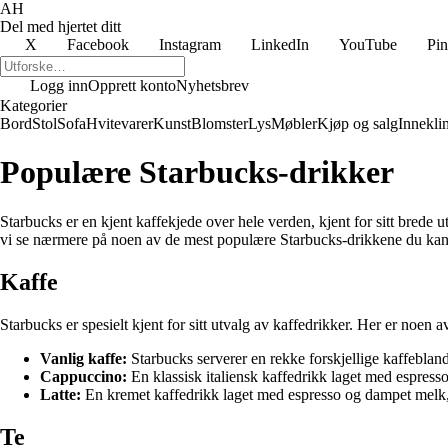
AH
Del med hjertet ditt
X
Facebook
Instagram
LinkedIn
YouTube
Pin
Logg inn
Opprett konto
Nyhetsbrev
Kategorier
Bord
Stol
Sofa
Hvitevarer
Kunst
Blomster
Lys
Møbler
Kjøp og salg
Innekli
Populære Starbucks-drikker
Starbucks er en kjent kaffekjede over hele verden, kjent for sitt brede 
vi se nærmere på noen av de mest populære Starbucks-drikkene du kan 
Kaffe
Starbucks er spesielt kjent for sitt utvalg av kaffedrikker. Her er noe
Vanlig kaffe:
Starbucks serverer en rekke forskjellige kaffeblandi
Cappuccino:
En klassisk italiensk kaffedrikk laget med espre
Latte:
En kremet kaffedrikk laget med espresso og dampet melk,
Te