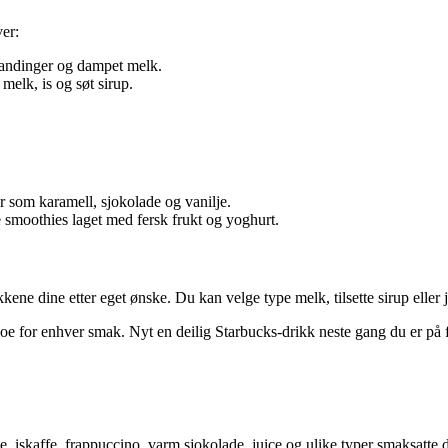
ver:
blandinger og dampet melk.
melk, is og søt sirup.
er som karamell, sjokolade og vanilje.
ge smoothies laget med fersk frukt og yoghurt.
kene dine etter eget ønske. Du kan velge type melk, tilsette sirup eller 
noe for enhver smak. Nyt en deilig Starbucks-drikk neste gang du er på f
, te, iskaffe, frappuccino, varm sjokolade, juice og ulike typer smaksatt