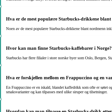
Hva er de mest populære Starbucks-drikkene blan
Noen av de mest populære Starbucks-drikkene blant nordmenn inkl
Hvor kan man finne Starbucks-kaffebarer i Norge?
Starbucks har flere filialer i store norske byer som Oslo, Bergen, 
Hva er forskjellen mellom en Frappuccino og en van
En Frappuccino er en iskald, blandet kaffedrikk som ofte er søtet o
smaksvarianter og kan tilpasses med ulike siruper og tilsetninger.
Hvordan kan man tilpasse en Starbucks-drikk etter