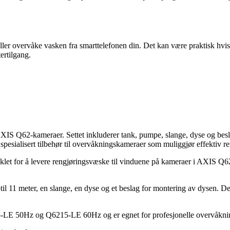
 eller overvåke vasken fra smarttelefonen din. Det kan være praktisk hv
ertilgang.
 AXIS Q62-kameraer. Settet inkluderer tank, pumpe, slange, dyse og bes
spesialisert tilbehør til overvåkningskameraer som muliggjør effektiv re
et for å levere rengjøringsvæske til vinduene på kameraer i AXIS Q62-
til 11 meter, en slange, en dyse og et beslag for montering av dysen. 
 50Hz og Q6215-LE 60Hz og er egnet for profesjonelle overvåkningssy