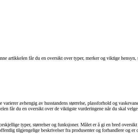
nne artikkelen får du en oversikt over typer, merker og viktige hensyn, 
varierer avhengig av husstandens størrelse, plassforhold og vaskevane
ikkelen får du en oversikt over de viktigste vurderingene når du skal vel
skjellige typer, størrelser og funksjoner. Målet er å gi en bred oversik
fentlig tilgjengelige beskrivelser fra produsenter og forhandlere og er o