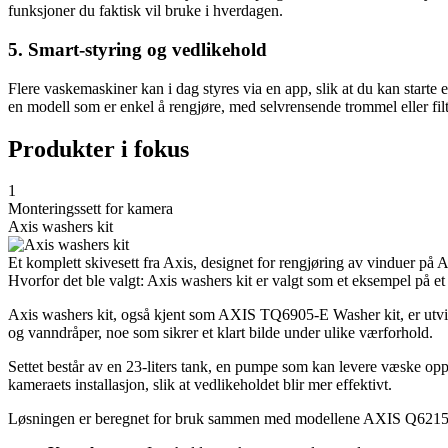
funksjoner du faktisk vil bruke i hverdagen.
5. Smart-styring og vedlikehold
Flere vaskemaskiner kan i dag styres via en app, slik at du kan starte
en modell som er enkel å rengjøre, med selvrensende trommel eller filt
Produkter i fokus
1
Monteringssett for kamera
Axis washers kit
Et komplett skivesett fra Axis, designet for rengjøring av vinduer på
Hvorfor det ble valgt: Axis washers kit er valgt som et eksempel på et 
Axis washers kit, også kjent som AXIS TQ6905-E Washer kit, er utvikl
og vanndråper, noe som sikrer et klart bilde under ulike værforhold.
Settet består av en 23-liters tank, en pumpe som kan levere væske opp
kameraets installasjon, slik at vedlikeholdet blir mer effektivt.
Løsningen er beregnet for bruk sammen med modellene AXIS Q6215-LE