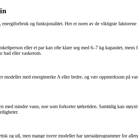
in
, energiforbruk og funksjonalitet. Her er noen av de viktigste faktorene
enkeltperson eller et par kan ofte klare seg med 6–7 kg kapasitet, mens
ite bad eller vaskerom.
tter modeller med energimerke A eller bedre, og vær oppmerksom på va
n med mindre vann, noe som forkorter tørketiden. Samtidig kan støyniv
iligheter.
tisk og ull, men mange nyere modeller har spesialprogrammer for allerg