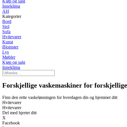
Kjøp og salg
Inneklima
AH
Kategorier
Bord
Stol
Sofa
Hvitevarer
Kunst
Blomster
Lys
Møbler
Kjøp og salg
Inneklima
Forskjellige vaskemaskiner for forskjellig
Finn den rette vaskeløsningen for hverdagen din og hjemmet ditt
Hvitevarer
Hvitevarer
Del med hjertet ditt
X
Facebook