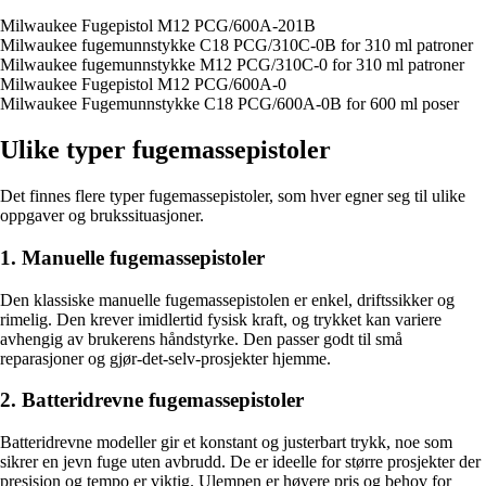
Milwaukee Fugepistol M12 PCG/600A-201B
Milwaukee fugemunnstykke C18 PCG/310C-0B for 310 ml patroner
Milwaukee fugemunnstykke M12 PCG/310C-0 for 310 ml patroner
Milwaukee Fugepistol M12 PCG/600A-0
Milwaukee Fugemunnstykke C18 PCG/600A-0B for 600 ml poser
Ulike typer fugemassepistoler
Det finnes flere typer fugemassepistoler, som hver egner seg til ulike
oppgaver og brukssituasjoner.
1. Manuelle fugemassepistoler
Den klassiske manuelle fugemassepistolen er enkel, driftssikker og
rimelig. Den krever imidlertid fysisk kraft, og trykket kan variere
avhengig av brukerens håndstyrke. Den passer godt til små
reparasjoner og gjør-det-selv-prosjekter hjemme.
2. Batteridrevne fugemassepistoler
Batteridrevne modeller gir et konstant og justerbart trykk, noe som
sikrer en jevn fuge uten avbrudd. De er ideelle for større prosjekter der
presisjon og tempo er viktig. Ulempen er høyere pris og behov for