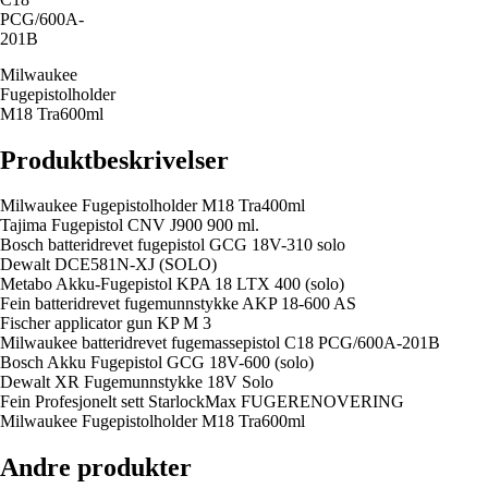
PCG/600A-
201B
Milwaukee
Fugepistolholder
M18 Tra600ml
Produktbeskrivelser
Milwaukee Fugepistolholder M18 Tra400ml
Tajima Fugepistol CNV J900 900 ml.
Bosch batteridrevet fugepistol GCG 18V-310 solo
Dewalt DCE581N-XJ (SOLO)
Metabo Akku-Fugepistol KPA 18 LTX 400 (solo)
Fein batteridrevet fugemunnstykke AKP 18-600 AS
Fischer applicator gun KP M 3
Milwaukee batteridrevet fugemassepistol C18 PCG/600A-201B
Bosch Akku Fugepistol GCG 18V-600 (solo)
Dewalt XR Fugemunnstykke 18V Solo
Fein Profesjonelt sett StarlockMax FUGERENOVERING
Milwaukee Fugepistolholder M18 Tra600ml
Andre produkter