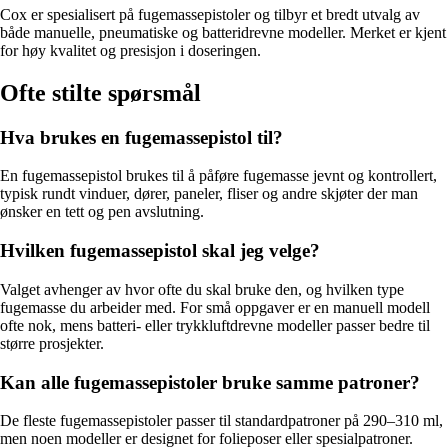
Cox er spesialisert på fugemassepistoler og tilbyr et bredt utvalg av
både manuelle, pneumatiske og batteridrevne modeller. Merket er kjent
for høy kvalitet og presisjon i doseringen.
Ofte stilte spørsmål
Hva brukes en fugemassepistol til?
En fugemassepistol brukes til å påføre fugemasse jevnt og kontrollert,
typisk rundt vinduer, dører, paneler, fliser og andre skjøter der man
ønsker en tett og pen avslutning.
Hvilken fugemassepistol skal jeg velge?
Valget avhenger av hvor ofte du skal bruke den, og hvilken type
fugemasse du arbeider med. For små oppgaver er en manuell modell
ofte nok, mens batteri- eller trykkluftdrevne modeller passer bedre til
større prosjekter.
Kan alle fugemassepistoler bruke samme patroner?
De fleste fugemassepistoler passer til standardpatroner på 290–310 ml,
men noen modeller er designet for folieposer eller spesialpatroner.