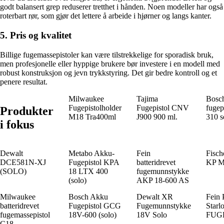
godt balansert grep reduserer tretthet i hånden. Noen modeller har også
roterbart rør, som gjør det lettere å arbeide i hjørner og langs kanter.
5. Pris og kvalitet
Billige fugemassepistoler kan være tilstrekkelige for sporadisk bruk,
men profesjonelle eller hyppige brukere bør investere i en modell med
robust konstruksjon og jevn trykkstyring. Det gir bedre kontroll og et
penere resultat.
Milwaukee
Tajima
Bosch
Fugepistolholder
Fugepistol CNV
fuge
Produkter
M18 Tra400ml
J900 900 ml.
310 s
i fokus
Dewalt
Metabo Akku-
Fein
Fisch
DCE581N-XJ
Fugepistol KPA
batteridrevet
KP M
(SOLO)
18 LTX 400
fugemunnstykke
(solo)
AKP 18-600 AS
Milwaukee
Bosch Akku
Dewalt XR
Fein P
batteridrevet
Fugepistol GCG
Fugemunnstykke
Star
fugemassepistol
18V-600 (solo)
18V Solo
FUG
C18