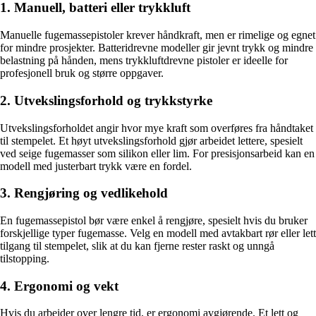
1. Manuell, batteri eller trykkluft
Manuelle fugemassepistoler krever håndkraft, men er rimelige og egnet
for mindre prosjekter. Batteridrevne modeller gir jevnt trykk og mindre
belastning på hånden, mens trykkluftdrevne pistoler er ideelle for
profesjonell bruk og større oppgaver.
2. Utvekslingsforhold og trykkstyrke
Utvekslingsforholdet angir hvor mye kraft som overføres fra håndtaket
til stempelet. Et høyt utvekslingsforhold gjør arbeidet lettere, spesielt
ved seige fugemasser som silikon eller lim. For presisjonsarbeid kan en
modell med justerbart trykk være en fordel.
3. Rengjøring og vedlikehold
En fugemassepistol bør være enkel å rengjøre, spesielt hvis du bruker
forskjellige typer fugemasse. Velg en modell med avtakbart rør eller lett
tilgang til stempelet, slik at du kan fjerne rester raskt og unngå
tilstopping.
4. Ergonomi og vekt
Hvis du arbeider over lengre tid, er ergonomi avgjørende. Et lett og