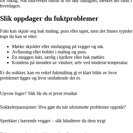
for fuktig. Når murverket bidrar til for høy fuktighet, merkes det raskt i
hverdagen.
Slik oppdager du fuktproblemer
Fukt kan skjule seg bak maling, puss eller tapet, men det finnes typiske
tegn du kan se etter:
Mørke skjolder eller misfarging på vegger og tak.
Avflassing eller bobler i maling og puss.
En muggen lukt, særlig i kjellere eller bak møbler.
Kondens på innsiden av vinduer, selv ved moderat temperatur.
Er du usikker, kan en enkel fuktmåling gi et klart bilde av hvor
problemet ligger og hvor omfattende det er.
Ujevne fuger? Slik får du et jevnt resultat
Sokkelreparasjoner: Hva gjør du når uforutsette problemer oppstår?
Sprekker i bærende vegger – slik håndterer du dem trygt