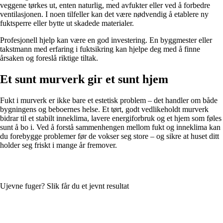
veggene tørkes ut, enten naturlig, med avfukter eller ved å forbedre
ventilasjonen. I noen tilfeller kan det være nødvendig å etablere ny
fuktsperre eller bytte ut skadede materialer.
Profesjonell hjelp kan være en god investering. En byggmester eller
takstmann med erfaring i fuktsikring kan hjelpe deg med å finne
årsaken og foreslå riktige tiltak.
Et sunt murverk gir et sunt hjem
Fukt i murverk er ikke bare et estetisk problem – det handler om både
bygningens og beboernes helse. Et tørt, godt vedlikeholdt murverk
bidrar til et stabilt inneklima, lavere energiforbruk og et hjem som føles
sunt å bo i. Ved å forstå sammenhengen mellom fukt og inneklima kan
du forebygge problemer før de vokser seg store – og sikre at huset ditt
holder seg friskt i mange år fremover.
Ujevne fuger? Slik får du et jevnt resultat