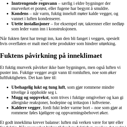
Inntrengende regnvann
– særlig i eldre bygninger der
murverket er porøst, eller fugene har begynt å smuldre.
Kondens
– når varm, fuktig inneluft møter kalde vegger, og
vannet i luften kondenserer.
Utette installasjoner
– for eksempel rør, takrenner eller nedløp
som leder vann inn i konstruksjonen.
Når fukten først har trengt inn, kan den bli fanget i veggen, spesielt
hvis overflaten er malt med tette produkter som hindrer uttørking.
Fuktens påvirkning på inneklimaet
Et fuktig murverk påvirker ikke bare bygningen, men også luften vi
puster inn. Fuktige vegger avgir vann til romluften, noe som øker
luftfuktigheten. Det kan føre til:
Ubehagelig lukt og tung luft
, som gjør rommene mindre
trivelige å oppholde seg i.
Mugg og soppvekst
, som trives i fuktige omgivelser og kan gi
allergiske reaksjoner, hodepine og irritasjon i luftveiene.
Kaldere vegger
, fordi fukt leder varme bort – noe som gjør at
rommene føles kjøligere og oppvarmingsbehovet øker.
Et godt inneklima krever balanse: luften må verken være for tørr eller