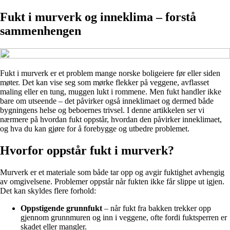
Fukt i murverk og inneklima – forstå
sammenhengen
Fukt i murverk er et problem mange norske boligeiere før eller siden
møter. Det kan vise seg som mørke flekker på veggene, avflasset
maling eller en tung, muggen lukt i rommene. Men fukt handler ikke
bare om utseende – det påvirker også inneklimaet og dermed både
bygningens helse og beboernes trivsel. I denne artikkelen ser vi
nærmere på hvordan fukt oppstår, hvordan den påvirker inneklimaet,
og hva du kan gjøre for å forebygge og utbedre problemet.
Hvorfor oppstår fukt i murverk?
Murverk er et materiale som både tar opp og avgir fuktighet avhengig
av omgivelsene. Problemer oppstår når fukten ikke får slippe ut igjen.
Det kan skyldes flere forhold:
Oppstigende grunnfukt
– når fukt fra bakken trekker opp
gjennom grunnmuren og inn i veggene, ofte fordi fuktsperren er
skadet eller mangler.