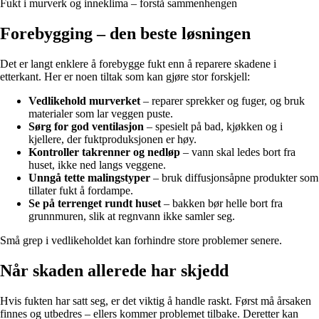
Fukt i murverk og inneklima – forstå sammenhengen
Forebygging – den beste løsningen
Det er langt enklere å forebygge fukt enn å reparere skadene i
etterkant. Her er noen tiltak som kan gjøre stor forskjell:
Vedlikehold murverket
– reparer sprekker og fuger, og bruk
materialer som lar veggen puste.
Sørg for god ventilasjon
– spesielt på bad, kjøkken og i
kjellere, der fuktproduksjonen er høy.
Kontroller takrenner og nedløp
– vann skal ledes bort fra
huset, ikke ned langs veggene.
Unngå tette malingstyper
– bruk diffusjonsåpne produkter som
tillater fukt å fordampe.
Se på terrenget rundt huset
– bakken bør helle bort fra
grunnmuren, slik at regnvann ikke samler seg.
Små grep i vedlikeholdet kan forhindre store problemer senere.
Når skaden allerede har skjedd
Hvis fukten har satt seg, er det viktig å handle raskt. Først må årsaken
finnes og utbedres – ellers kommer problemet tilbake. Deretter kan