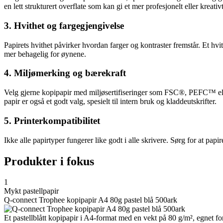
en lett strukturert overflate som kan gi et mer profesjonelt eller kreativ
3. Hvithet og fargegjengivelse
Papirets hvithet påvirker hvordan farger og kontraster fremstår. Et hvi
mer behagelig for øynene.
4. Miljømerking og bærekraft
Velg gjerne kopipapir med miljøsertifiseringer som FSC®, PEFC™ elle
papir er også et godt valg, spesielt til intern bruk og kladdeutskrifter.
5. Printerkompatibilitet
Ikke alle papirtyper fungerer like godt i alle skrivere. Sørg for at papire
Produkter i fokus
1
Mykt pastellpapir
Q-connect Trophee kopipapir A4 80g pastel blå 500ark
Et pastellblått kopipapir i A4-format med en vekt på 80 g/m², egnet for 