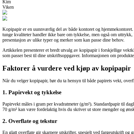
Kim
Viken
Kopipapir er en uunnværlig del av både kontoret og hjemmekontoret. Uans
tunge kvaliteter handler ikke bare om tykkelse, men også om uttrykk, h
presentasjon av ulike typer og merker som kan passe dine behov.
Artikkelen presenterer et bredt utvalg av kopipapir i forskjellige vektk
som passer best til dine utskriftsoppgaver. Informasjonen om produktene
Faktorer å vurdere ved kjøp av kopipapir
Når du velger kopipapir, bør du ta hensyn til både papirets vekt, overf
1. Papirvekt og tykkelse
Papirvekt måles i gram per kvadratmeter (g/m²). Standardpapir til dagl
70 g/m² kan være fordelaktig hvis du skriver ut store mengder og ønsk
2. Overflate og tekstur
En glatt overflate gir skarpere utskrifter, spesielt ved fargeutskrift o