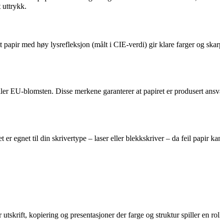
t uttrykk.
tt papir med høy lysrefleksjon (målt i CIE-verdi) gir klare farger og sk
r EU-blomsten. Disse merkene garanterer at papiret er produsert ansva
t er egnet til din skrivertype – laser eller blekkskriver – da feil papir kan
utskrift, kopiering og presentasjoner der farge og struktur spiller en rol