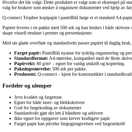
Hvorfor det ble valgt: Dette produktet er valgt som et eksempel på sta
valg for brukere som ønsker å organisere dokumenter ved hjelp av far
Q-connect Trophee kopipapir i pastellblå farge er et standard A4-papir
Papiret leveres i en pakke med 500 ark og kan brukes i både skrivere 
skape visuell struktur i permer og presentasjoner.
Med sin glatte overflate og standardvekt passer papiret til daglig bru
Farget papir:
Pastellblå nyanse for tydelig organisering og pre
Standardformat:
A4-størrelse, kompatibel med de fleste skriv
Papirvekt:
80 g/m² – egnet for vanlig utskrift og kopiering.
Pakningsstørrelse:
500 ark per pakke.
Produsent:
Q-connect – kjent for kontorartikler i standardkvalit
Fordeler og ulemper
Jevn kvalitet og fargetone
Egnet for både laser- og blekkskrivere
God for fargekoding av dokumenter
Standardvekt gjør det lett å håndtere og arkivere
Ikke egnet for oppgaver som krever kraftigere papir
Farget papir kan påvirke fargegjengivelsen ved fargeutskrift