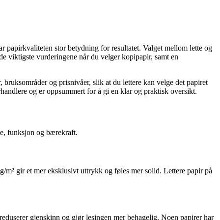
 papirkvaliteten stor betydning for resultatet. Valget mellom lette og
 de viktigste vurderingene når du velger kopipapir, samt en
, bruksområder og prisnivåer, slik at du lettere kan velge det papiret
rhandlere og er oppsummert for å gi en klar og praktisk oversikt.
de, funksjon og bærekraft.
/m² gir et mer eksklusivt uttrykk og føles mer solid. Lettere papir på
det reduserer gjenskinn og gjør lesingen mer behagelig. Noen papirer har