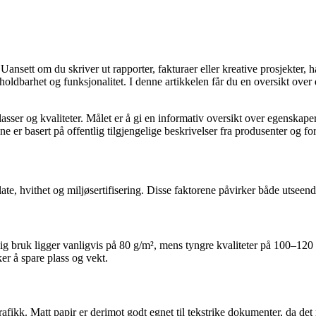
ett om du skriver ut rapporter, fakturaer eller kreative prosjekter, har
oldbarhet og funksjonalitet. I denne artikkelen får du en oversikt over
lasser og kvaliteter. Målet er å gi en informativ oversikt over egenskaper
 er basert på offentlig tilgjengelige beskrivelser fra produsenter og fo
late, hvithet og miljøsertifisering. Disse faktorene påvirker både utseen
ig bruk ligger vanligvis på 80 g/m², mens tyngre kvaliteter på 100–120 g
er å spare plass og vekt.
g grafikk. Matt papir er derimot godt egnet til tekstrike dokumenter, da 