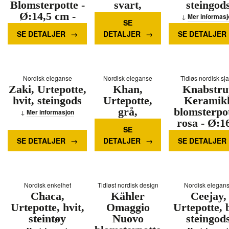
Blomsterpotte -
svart,
steingod
Ø:14,5 cm -
keramikk
Mer informasj
SE
Mørk grønn
Mer informasjon
SE DETALJER
DETALJER
SE DETALJER
Mer informasjon
Nordisk eleganse
Nordisk eleganse
Tidløs nordisk sj
Zaki, Urtepotte,
Khan,
Knabstru
hvit, steingods
Urtepotte,
Keramik
grå,
blomsterpot
Mer informasjon
steingods
rosa - Ø:1
SE
cm
Mer informasjon
SE DETALJER
DETALJER
SE DETALJER
Mer informasj
Nordisk enkelhet
Tidløst nordisk design
Nordisk elegan
Chaca,
Kähler
Ceejay,
Urtepotte, hvit,
Omaggio
Urtepotte, 
steintøy
Nuovo
steingod