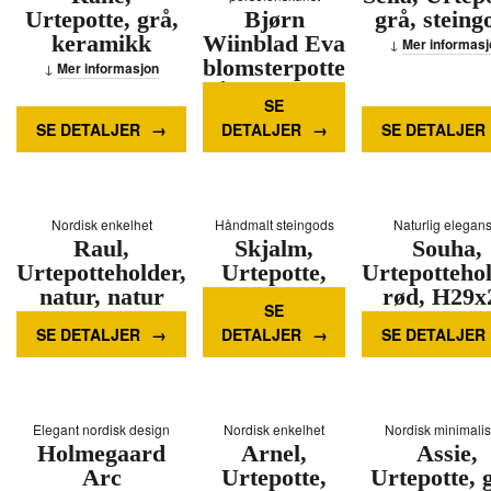
Urtepotte, grå,
Bjørn
grå, steing
keramikk
Wiinblad Eva
Mer informasj
blomsterpotte
Mer informasjon
på fot - Ø15,5
SE
cm - Gul
SE DETALJER
DETALJER
SE DETALJER
Mer informasjon
Nordisk enkelhet
Håndmalt steingods
Naturlig elegan
Raul,
Skjalm,
Souha,
Urtepotteholder,
Urtepotte,
Urtepottehol
natur, natur
brun,
rød, H29x
SE
steingods
cm, steint
Mer informasjon
SE DETALJER
DETALJER
SE DETALJER
Mer informasjon
Mer informasj
Elegant nordisk design
Nordisk enkelhet
Nordisk minimali
Holmegaard
Arnel,
Assie,
Arc
Urtepotte,
Urtepotte, 