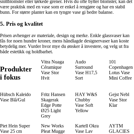
snittblomster eller tørkede grener. Hvis du ofte bytter blomster, kan det
være praktisk med en vase som er enkel å rengjøre og har en stabil
bunn. For større planter kan en tyngre vase gi bedre balanse.
5. Pris og kvalitet
Prisen avhenger av materiale, design og merke. Enkle glassvaser kan
fås for noen hundre kroner, mens håndlagde designervaser kan koste
betydelig mer. Vurder hvor mye du ønsker å investere, og velg ut fra
både estetikk og holdbarhet.
Vitra Nuaga
Audo
101
Céramique
Surround
Copenhagen
Produkter
Vase Stor
Vase H17,5
Lotus Vase
i fokus
Hvit
Sort
Mini Coffee
Hübsch Kaleido
Fritz Hansen
HAY W&S
Gejst Nebl
Vase Blå/Gul
Skagerak
Chubby
Vase Stor
Edge Potte
Vase Soft
Klar
Ø25 Light
Yellow
Grey
Piet Hein Super
New Works
Kartell Okra
AYTM
Vase 25 cm
Pleat Mugge
Vase Lav
GLACIES