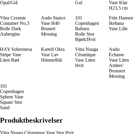
Opal/Grå
Gul
Vase Klar
H23,5 cm
Vitra Ceramic
Audo Stance
101
Fritz Hansen
Container No.3
Vase H40
Copenhagen
Ikebana
Bolle Dark
Brunert
Baburu
Vase Lille
Aubergine
Messing
Bolle Stor
Bjørk/Hvit
HAY Sobremesa
Kartell Okra
Vitra Nuaga
Audo
Stripe Vase
Vase Lav
Céramique
Echasse
Liten Rød
Himmelblå
Vase Liten
Vase Liten
Hvit
Amber/
Bronsert
Messing
101
Copenhagen
Sphere Vase
Square Stor
Sand
Produktbeskrivelser
Vitra Nuaga Céramique Vase Stor Hvit