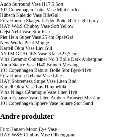
Audo Surround Vase H17,5 Sort
101 Copenhagen Lotus Vase Mini Coffee
Hübsch Kaleido Vase Blå/Gul
Fritz Hansen Skagerak Edge Potte Ø25 Light Grey
HAY W&S Chubby Vase Soft Yellow
Gejst Nebl Vase Stor Klar
Piet Hein Super Vase 25 cm Opal/Grå
New Works Pleat Mugge
Kartell Okra Vase Lav Gul
AYTM GLACIES Vase Klar H23,5 cm
Vitra Ceramic Container No.3 Bolle Dark Aubergine
Audo Stance Vase H40 Brunert Messing
101 Copenhagen Baburu Bolle Stor Bjørk/Hvit
Fritz Hansen Ikebana Vase Lille
HAY Sobremesa Stripe Vase Liten Rød
Kartell Okra Vase Lav Himmelblå
Vitra Nuaga Céramique Vase Liten Hvit
Audo Echasse Vase Liten Amber/ Bronsert Messing
101 Copenhagen Sphere Vase Square Stor Sand
Andre produkter
Fritz Hansen Moon Eye Vase
HAY W&S Chubby Vase Olivengrønn