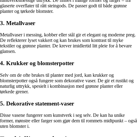
håndverksmessige uttrykk. De finnes i mange former og farger – fra
glaserte overflater til rått steingods. De passer godt til både grønne
planter og tørkede blomster.
3. Metallvaser
Metallvaser i messing, kobber eller stål gir et elegant og moderne preg.
De reflekterer lyset vakkert og kan brukes som kontrast til myke
tekstiler og grønne planter. De krever imidlertid litt pleie for å bevare
glansen.
4. Krukker og blomsterpotter
Selv om de ofte brukes til planter med jord, kan krukker og
blomsterpotter også fungere som dekorative vaser. De gir et rustikt og
naturlig uttrykk, spesielt i kombinasjon med grønne planter eller
tørkede grener.
5. Dekorative statement-vaser
Disse vasene fungerer som kunstverk i seg selv. De kan ha unike
former, mønstre eller farger som gjør dem til rommets midtpunkt – også
uten blomster i.