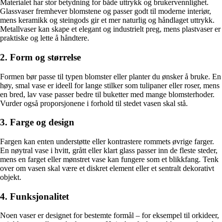
Materialet har stor betydning for både uttrykk og brukervennlighet.
Glassvaser fremhever blomstene og passer godt til moderne interiør,
mens keramikk og steingods gir et mer naturlig og håndlaget uttrykk.
Metallvaser kan skape et elegant og industrielt preg, mens plastvaser er
praktiske og lette å håndtere.
2. Form og størrelse
Formen bør passe til typen blomster eller planter du ønsker å bruke. En
høy, smal vase er ideell for lange stilker som tulipaner eller roser, mens
en bred, lav vase passer bedre til buketter med mange blomsterhoder.
Vurder også proporsjonene i forhold til stedet vasen skal stå.
3. Farge og design
Fargen kan enten understøtte eller kontrastere rommets øvrige farger.
En nøytral vase i hvitt, grått eller klart glass passer inn de fleste steder,
mens en farget eller mønstret vase kan fungere som et blikkfang. Tenk
over om vasen skal være et diskret element eller et sentralt dekorativt
objekt.
4. Funksjonalitet
Noen vaser er designet for bestemte formål – for eksempel til orkideer,