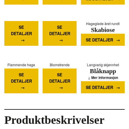
Mer informasjon
Fargerik
Naturlig hagestyrke
Hageglede året rundt
SE
SE
Marikåpe
Skabiose
staudeskjønnhet
DETALJER
DETALJER
Blyrot
Mer informasjon
Mer informasjon
SE DETALJER
Mer informasjon
Flammende hage
Blomstrende
Langvarig skjønnhet
Blåknapp
staude
staudeskjønnhet
SE
SE
Brennende
Nellikrot
Mer informasjon
DETALJER
DETALJER
Kjærlighet
Mer informasjon
SE DETALJER
Mer informasjon
Produktbeskrivelser