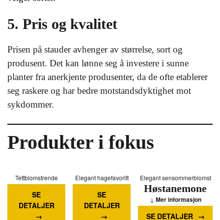
5. Pris og kvalitet
Prisen på stauder avhenger av størrelse, sort og
produsent. Det kan lønne seg å investere i sunne
planter fra anerkjente produsenter, da de ofte etablerer
seg raskere og har bedre motstandsdyktighet mot
sykdommer.
Produkter i fokus
Tettblomstrende
Elegant hagefavoritt
Elegant sensommerblomst
Mørk
Høstanemone
prydplante
SE
SE
Engelsk
Kongelys
Mer informasjon
DETALJER
DETALJER
Gress
Mer informasjon
SE DETALJER