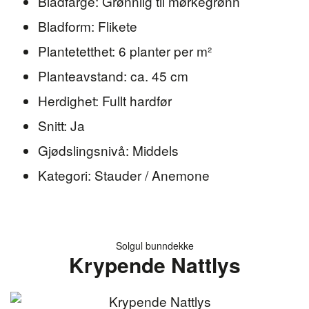
Bladfarge: Grønnlig til mørkegrønn
Bladform: Flikete
Plantetetthet: 6 planter per m²
Planteavstand: ca. 45 cm
Herdighet: Fullt hardfør
Snitt: Ja
Gjødslingsnivå: Middels
Kategori: Stauder / Anemone
Solgul bunndekke
Krypende Nattlys