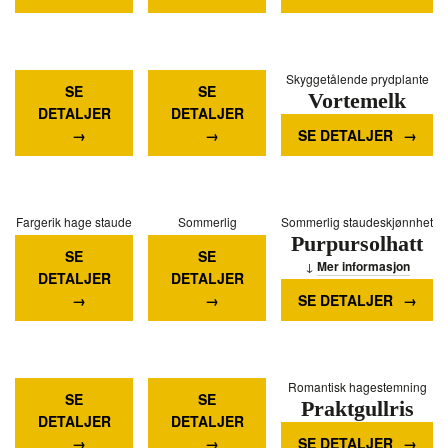
Mer informasjon
Solgul bunndekke
Vannelskende
Skyggetålende prydplante
SE
SE
Krypende
Vortemelk
staudeskjønnhet
DETALJER
DETALJER
Nattlys
Iris
Mer informasjon
SE DETALJER
Mer informasjon
Mer informasjon
Fargerik hage staude
Sommerlig
Sommerlig staudeskjønnhet
Rørblomst
Purpursolhatt
blomsterprakt
SE
SE
Staude-
Mer informasjon
Mer informasjon
DETALJER
DETALJER
Salvie
SE DETALJER
Mer informasjon
Aromatisk
Alpin skjønnhet
Romantisk hagestemning
SE
SE
Edelweiss
Praktgullris
sommerfavoritt
DETALJER
DETALJER
Bergmynte
Mer informasjon
Mer informasjon
SE DETALJER